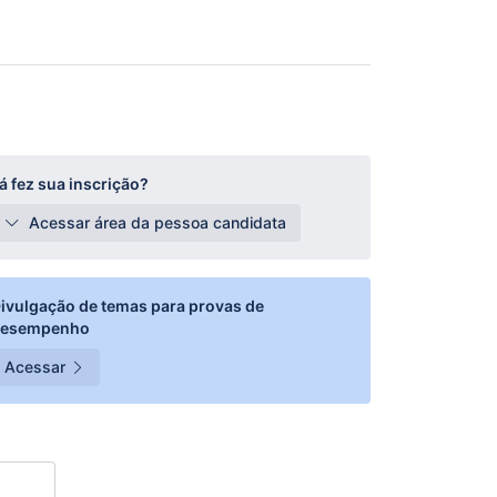
á fez sua inscrição?
Acessar área da pessoa candidata
ivulgação de temas para provas de
desempenho
Acessar